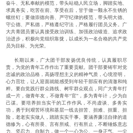
奋斗、无私奉献的模范，带头站稳人民立场，脚踏实地、
求真务实，吃苦在前、享受在后，甘于做一颗永不生锈的
螺丝钉；要做崇德向善、严守纪律的模范，带头明大德、
守公德、严私德，严格遵纪守法，严格履行团员义务。广
大共青团员要认真接受政治训练、加强政治锻造、追求政
治进步，积极向党组织靠拢，以成长为一名合格的共产党
员为目标、为光荣。
长期以来，广大团干部发扬优良传统，认真履职尽
责，为党的青年工作作出了重要贡献。团干部要铸牢对党
忠诚的政治品格，高扬理想主义的精神气质，心境澄明，
心力茁壮，让人迎面就能感受到年轻干部应有的清澈和纯
粹。要自觉践行群众路线、树牢群众观点，同广大青年打
成一片，做青年友，不做青年
“官”，多为青年计，少为自
己谋。要培养担当实干的工作作风，不尚虚谈、多务实
功，勇于到艰苦环境和基层一线去担苦、担难、担重、担
险，老老实实做人，踏踏实实干事。要涵养廉洁自律的道
德修为，心有所畏、言有所戒、行有所止，不断锤炼意志
力、坚忍力、自制力，做一个一心为公、一身正气、一尘