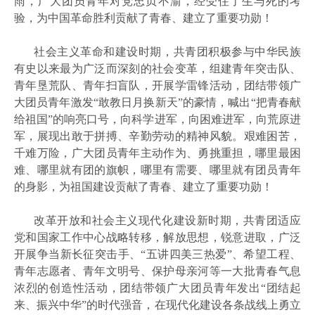
雨，广大团员青年对党忠贞不渝，经受住了生与死的考
验，为中国革命胜利贡献了青春、建立了重要功勋！
社会主义革命和建设时期，共青团积极参与中华民族
有史以来最为广泛而深刻的社会变革，组建青年突击队、
青年垦荒队、青年扫盲队，开展学雷锋活动，团结带领广
大团员青年激发
“敢教日月换新天”的豪情，喊出“把青春献
给祖国”的响亮口号，向科学进军，向困难进军，向荒原进
军，展现出敢于拼搏、辛勤劳动的精神风貌。艰难困苦，
千难万险，广大团员青年主动作为、勇挑重担，哪里最困
难、哪里就有团的旗帜，哪里有需要、哪里就有团员青年
的身影，为祖国建设贡献了青春、建立了重要功勋！
改革开放和社会主义现代化建设新时期，共青团适应
党和国家工作中心战略转移，解放思想，锐意进取，广泛
开展争当新长征突击手、
“五讲四美三热爱”、希望工程、
青年志愿者、青年文明号、保护母亲河等一大批青春气息
浓烈的创造性活动，团结带领广大团员青年发出“团结起
来、振兴中华”的时代强音，在现代化建设各条战线上勇立