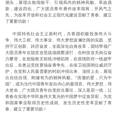
潮头，展现出敢闯敢干、引领风尚的精神风貌。革故鼎
新，建设四化，广大团员青年勇作改革闯将，开风气之
先，为改革开放和社会主义现代化建设贡献了青春、建立
了重要功勋！
中国特色社会主义新时代，共青团积极投身伟大斗
争、伟大工程、伟大事业、伟大梦想波澜壮阔的实践，坚
持守正创新、踔厉奋发，全面深化自身改革，团结带领广
大团员青年在脱贫攻坚战场摸爬滚打，在科技攻关岗位奋
力攀登，在抢险救灾前线冲锋陷阵，在疫情防控一线披甲
出征，在奥运竞技赛场奋勇争先，在保卫祖国哨位威武守
护，在党和人民最需要的时刻冲得出来、顶得上去，展现
出自信自强、刚健有为的精神风貌。
“清澈的爱，只为中
国”，成为当代中国青年发自内心的最强音。伟大梦想，伟
大使命，广大团员青年自觉担当重任，深入基层一线，让
青春在实现中华民族伟大复兴的中国梦中绽放异彩，为党
和国家事业取得历史性成就、发生历史性变革贡献了青
春、建立了重要功勋！