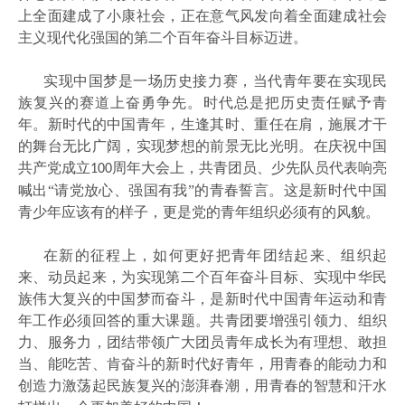
上全面建成了小康社会，正在意气风发向着全面建成社会
主义现代化强国的第二个百年奋斗目标迈进。
实现中国梦是一场历史接力赛，当代青年要在实现民
族复兴的赛道上奋勇争先。时代总是把历史责任赋予青
年。新时代的中国青年，生逢其时、重任在肩，施展才干
的舞台无比广阔，实现梦想的前景无比光明。在庆祝中国
共产党成立
周年大会上，共青团员、少先队员代表响亮
100
喊出“请党放心、强国有我”的青春誓言。这是新时代中国
青少年应该有的样子，更是党的青年组织必须有的风貌。
在新的征程上，如何更好把青年团结起来、组织起
来、动员起来，为实现第二个百年奋斗目标、实现中华民
族伟大复兴的中国梦而奋斗，是新时代中国青年运动和青
年工作必须回答的重大课题。共青团要增强引领力、组织
力、服务力，团结带领广大团员青年成长为有理想、敢担
当、能吃苦、肯奋斗的新时代好青年，用青春的能动力和
创造力激荡起民族复兴的澎湃春潮，用青春的智慧和汗水