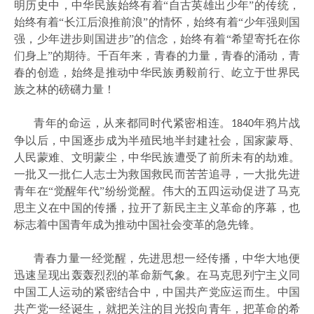
明历史中，中华民族始终有着“自古英雄出少年”的传统，
始终有着“长江后浪推前浪”的情怀，始终有着“少年强则国
强，少年进步则国进步”的信念，始终有着“希望寄托在你
们身上”的期待。千百年来，青春的力量，青春的涌动，青
春的创造，始终是推动中华民族勇毅前行、屹立于世界民
族之林的磅礴力量！
青年的命运，从来都同时代紧密相连。
年鸦片战
1840
争以后，中国逐步成为半殖民地半封建社会，国家蒙辱、
人民蒙难、文明蒙尘，中华民族遭受了前所未有的劫难。
一批又一批仁人志士为救国救民而苦苦追寻，一大批先进
青年在“觉醒年代”纷纷觉醒。伟大的五四运动促进了马克
思主义在中国的传播，拉开了新民主主义革命的序幕，也
标志着中国青年成为推动中国社会变革的急先锋。
青春力量一经觉醒，先进思想一经传播，中华大地便
迅速呈现出轰轰烈烈的革命新气象。在马克思列宁主义同
中国工人运动的紧密结合中，中国共产党应运而生。中国
共产党一经诞生，就把关注的目光投向青年，把革命的希