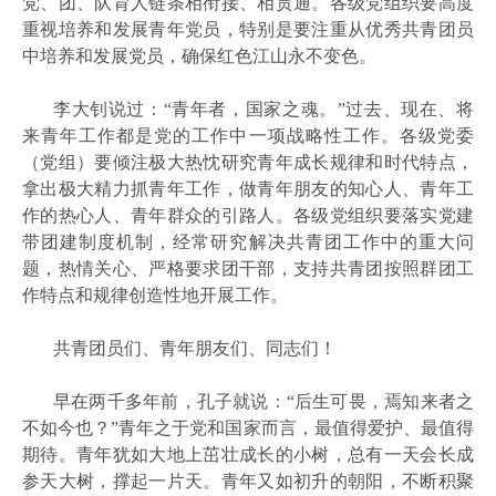
党、团、队育人链条相衔接、相贯通。各级党组织要高度
重视培养和发展青年党员，特别是要注重从优秀共青团员
中培养和发展党员，确保红色江山永不变色。
李大钊说过：
“青年者，国家之魂。”过去、现在、将
来青年工作都是党的工作中一项战略性工作。各级党委
（党组）要倾注极大热忱研究青年成长规律和时代特点，
拿出极大精力抓青年工作，做青年朋友的知心人、青年工
作的热心人、青年群众的引路人。各级党组织要落实党建
带团建制度机制，经常研究解决共青团工作中的重大问
题，热情关心、严格要求团干部，支持共青团按照群团工
作特点和规律创造性地开展工作。
共青团员们、青年朋友们、同志们！
早在两千多年前，孔子就说：
“后生可畏，焉知来者之
不如今也？”青年之于党和国家而言，最值得爱护、最值得
期待。青年犹如大地上茁壮成长的小树，总有一天会长成
参天大树，撑起一片天。青年又如初升的朝阳，不断积聚