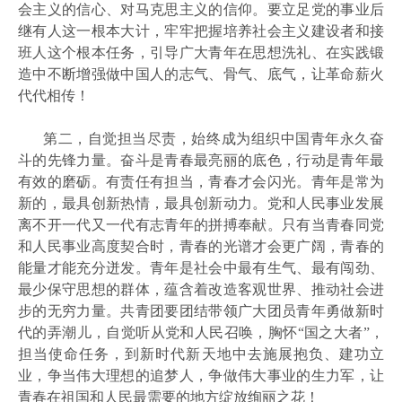
会主义的信心、对马克思主义的信仰。要立足党的事业后
继有人这一根本大计，牢牢把握培养社会主义建设者和接
班人这个根本任务，引导广大青年在思想洗礼、在实践锻
造中不断增强做中国人的志气、骨气、底气，让革命薪火
代代相传！
第二，自觉担当尽责，始终成为组织中国青年永久奋
斗的先锋力量。奋斗是青春最亮丽的底色，行动是青年最
有效的磨砺。有责任有担当，青春才会闪光。青年是常为
新的，最具创新热情，最具创新动力。党和人民事业发展
离不开一代又一代有志青年的拼搏奉献。只有当青春同党
和人民事业高度契合时，青春的光谱才会更广阔，青春的
能量才能充分迸发。青年是社会中最有生气、最有闯劲、
最少保守思想的群体，蕴含着改造客观世界、推动社会进
步的无穷力量。共青团要团结带领广大团员青年勇做新时
代的弄潮儿，自觉听从党和人民召唤，胸怀
“国之大者”，
担当使命任务，到新时代新天地中去施展抱负、建功立
业，争当伟大理想的追梦人，争做伟大事业的生力军，让
青春在祖国和人民最需要的地方绽放绚丽之花！