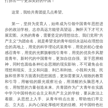
打拼出一个更加美好的中国！
这里，我给共青团提几点希望。
第一，坚持为党育人，始终成为引领中国青年思想进
步的政治学校。志存高远方能登高望远，胸怀天下才可大
展宏图。火热的青春，需要坚定的理想信念。我们党用
“共
产主义”为团命名，就是希望党的青年组织永远站在理想信
念的高地上，用党的科学理论武装青年，用党的初心使命
感召青年，用党的光辉旗帜指引青年，用党的优良作风塑
造青年。新时代的中国青年，更加自信自强、富于思辨精
神，同时也面临各种社会思潮的现实影响，不可避免会在
理想和现实、主义和问题、利己和利他、小我和大我、民
族和世界等方面遇到思想困惑，更加需要深入细致的教育
和引导，用敏锐的眼光观察社会，用清醒的头脑思考人
生，用智慧的力量创造未来。共青团作为广大青年在实践
中学习中国特色社会主义和共产主义的学校，要从政治上
着眼、从思想上入手、从青年特点出发，帮助他们早立
志、立大志，从内心深处厚植对党的信赖、对中国特色社