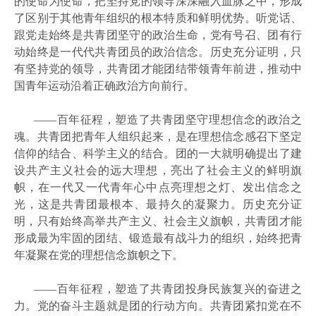
的使命为使命，把坚持党的领导深深融入血脉之中，形成
了区别于其他青年组织的根本特质和鲜明优势。听党话、
跟党走始终是共青团坚守的政治生命，党有号召、团有行
动始终是一代代共青团员的政治信念。历史充分证明，只
有坚持党的领导，共青团才能团结带领青年前进，推动中
国青年运动沿着正确政治方向前行。
——百年征程，塑造了共青团坚守理想信念的政治之
魂。共青团把青年人组织起来，是在理想信念感召下坚定
信仰的结合、科学主义的结合。团的一大就明确提出了建
设共产主义社会的远大理想，亮出了社会主义的鲜明旗
帜，在一代又一代青年心中点亮理想之灯、发出信念之
光，这是共青团最根本、最持久的凝聚力。历史充分证
明，只有始终高举共产主义、社会主义旗帜，共青团才能
形成最为牢固的团结、锻造最有战斗力的组织，始终把青
年凝聚在党的理想信念旗帜之下。
——百年征程，塑造了共青团投身民族复兴的奋进之
力。党的奋斗主题就是团的行动方向。共青团紧扣党在不