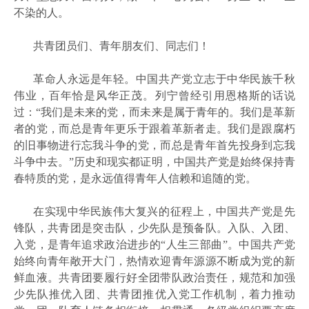
不染的人。
共青团员们、青年朋友们、同志们！
革命人永远是年轻。中国共产党立志于中华民族千秋
伟业，百年恰是风华正茂。列宁曾经引用恩格斯的话说
过：
“我们是未来的党，而未来是属于青年的。我们是革新
者的党，而总是青年更乐于跟着革新者走。我们是跟腐朽
的旧事物进行忘我斗争的党，而总是青年首先投身到忘我
斗争中去。”历史和现实都证明，中国共产党是始终保持青
春特质的党，是永远值得青年人信赖和追随的党。
在实现中华民族伟大复兴的征程上，中国共产党是先
锋队，共青团是突击队，少先队是预备队。入队、入团、
入党，是青年追求政治进步的
“人生三部曲”。中国共产党
始终向青年敞开大门，热情欢迎青年源源不断成为党的新
鲜血液。共青团要履行好全团带队政治责任，规范和加强
少先队推优入团、共青团推优入党工作机制，着力推动