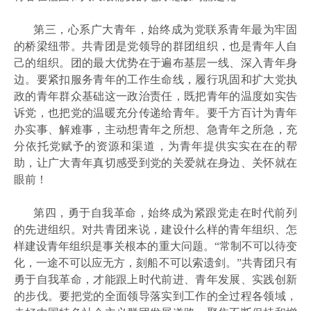
第三，心系广大青年，始终成为党联系青年最为牢固
的桥梁纽带。共青团是党领导的群团组织，也是青年人自
己的组织。团的最大优势在于遍布基层一线、深入青年身
边。要紧扣服务青年的工作生命线，履行巩固和扩大党执
政的青年群众基础这一政治责任，既把青年的温度如实告
诉党，也把党的温暖充分传递给青年。要千方百计为青年
办实事、解难事，主动想青年之所想、急青年之所急，充
分依托党赋予的资源和渠道，为青年提供实实在在的帮
助，让广大青年真切感受到党的关爱就在身边、关怀就在
眼前！
第四，勇于自我革命，始终成为紧跟党走在时代前列
的先进组织。对共青团来说，建设什么样的青年组织、怎
样建设青年组织是事关根本的重大问题。
“常制不可以待变
化，一途不可以应无方，刻船不可以索遗剑。”共青团只有
勇于自我革命，才能跟上时代前进、青年发展、实践创新
的步伐。要把党的全面领导落实到工作的全过程各领域，