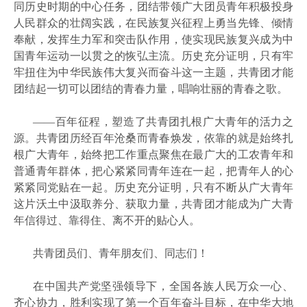
同历史时期的中心任务，团结带领广大团员青年积极投身
人民群众的壮阔实践，在民族复兴征程上勇当先锋、倾情
奉献，发挥生力军和突击队作用，使实现民族复兴成为中
国青年运动一以贯之的恢弘主流。历史充分证明，只有牢
牢扭住为中华民族伟大复兴而奋斗这一主题，共青团才能
团结起一切可以团结的青春力量，唱响壮丽的青春之歌。
——百年征程，塑造了共青团扎根广大青年的活力之
源。共青团历经百年沧桑而青春焕发，依靠的就是始终扎
根广大青年，始终把工作重点聚焦在最广大的工农青年和
普通青年群体，把心紧紧同青年连在一起，把青年人的心
紧紧同党贴在一起。历史充分证明，只有不断从广大青年
这片沃土中汲取养分、获取力量，共青团才能成为广大青
年信得过、靠得住、离不开的贴心人。
共青团员们、青年朋友们、同志们！
在中国共产党坚强领导下，全国各族人民万众一心、
齐心协力，胜利实现了第一个百年奋斗目标，在中华大地