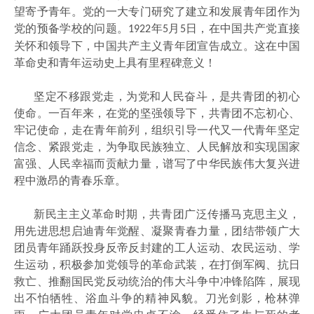
望寄予青年。党的一大专门研究了建立和发展青年团作为
党的预备学校的问题。
年
月
日，在中国共产党直接
1922
5
5
关怀和领导下，中国共产主义青年团宣告成立。这在中国
革命史和青年运动史上具有里程碑意义！
坚定不移跟党走，为党和人民奋斗，是共青团的初心
使命。一百年来，在党的坚强领导下，共青团不忘初心、
牢记使命，走在青年前列，组织引导一代又一代青年坚定
信念、紧跟党走，为争取民族独立、人民解放和实现国家
富强、人民幸福而贡献力量，谱写了中华民族伟大复兴进
程中激昂的青春乐章。
新民主主义革命时期，共青团广泛传播马克思主义，
用先进思想启迪青年觉醒、凝聚青春力量，团结带领广大
团员青年踊跃投身反帝反封建的工人运动、农民运动、学
生运动，积极参加党领导的革命武装，在打倒军阀、抗日
救亡、推翻国民党反动统治的伟大斗争中冲锋陷阵，展现
出不怕牺牲、浴血斗争的精神风貌。刀光剑影，枪林弹