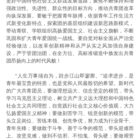
走好中国特色社会主义群团发展道路，聚焦不断保持和增
强政治性、先进性、群众性的目标方向，推动共青团改革
向纵深发展。要敏于把握青年脉搏，依据青年工作生活方
式新变化新特点，探索团的基层组织建设新思路新模式，
带动青联、学联组织高扬爱国主义、社会主义旗帜，不断
巩固和扩大青年爱国统一战线。要自觉对标全面从严治党
经验做法，以改革创新精神和从严从实之风加强自身建
设，严于管团治团，在全方位、高标准锻造中焕发出共青
团昂扬向上的时代风貌！
“人生万事须自为，跬步江山即寥廓。”追求进步，是
青年最宝贵的特质，也是党和人民最殷切的希望。新时代
的广大共青团员，要做理想远大、信念坚定的模范，带头
学习马克思主义理论，树立共产主义远大理想和中国特色
社会主义共同理想，自觉践行社会主义核心价值观，大力
弘扬爱国主义精神；要做刻苦学习、锐意创新的模范，带
头立足岗位、苦练本领、创先争优，努力成为行业骨干、
青年先锋；要做敢于斗争、善于斗争的模范，带头迎难而
上、攻坚克难，做到不信邪、不怕鬼、骨头硬；要做艰苦